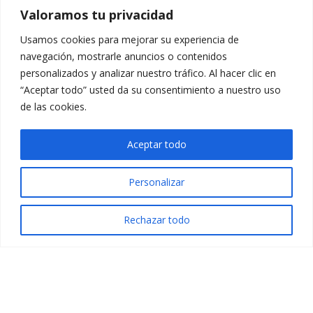
Valoramos tu privacidad
AÑADIR AL CARRITO
Usamos cookies para mejorar su experiencia de
navegación, mostrarle anuncios o contenidos
personalizados y analizar nuestro tráfico. Al hacer clic en
“Aceptar todo” usted da su consentimiento a nuestro uso
de las cookies.
Aceptar todo
Personalizar
©
Design by:
Mustache Creative
Rechazar todo
Aviso Legal
Política de Privacidad
Términos y condiciones de la inscripción
Política de Cookies