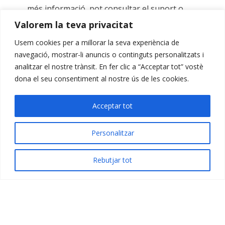
més informació, pot consultar el suport o
l’ajuda del seu navegador o a través dels
Valorem la teva privacitat
següents enllaços: Safari , Chrome, Firefox ,
Usem cookies per a millorar la seva experiència de
Explorer , Opera. A més, també pot gestionar
navegació, mostrar-li anuncis o continguts personalitzats i
el magatzem de cookies en el seu navegador
analitzar el nostre trànsit. En fer clic a “Acceptar tot” vostè
a través d’eines com les següents: ·
Your en
dona el seu consentiment al nostre ús de les cookies.
línia choices
·
Ghostery
Actualització de la
Acceptar tot
política de cookies
Aquest lloc web pot
modificar aquesta Política sobre Cookies, per
Personalitzar
això li recomanem revisar aquesta política
cada vegada que accedeixi al nostre lloc web
Rebutjar tot
per a estar adequadament informat sobre
l’ús que fem de les cookies.