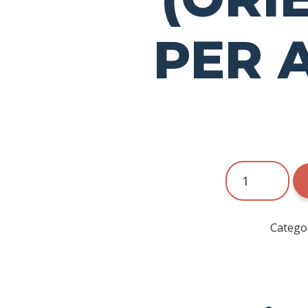
PER 
quantitat
de
LOGOPÈDIA
Catego
(ORIENTACIÓ
PER
A
PARES)