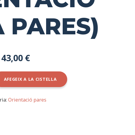
A PARES)
43,00
€
AFEGEIX A LA CISTELLA
ria:
Orientació pares