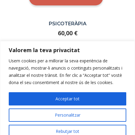
PSICOTERÀPIA
60,00
€
AFEGEIX A LA CISTELLA
Valorem la teva privacitat
Usem cookies per a millorar la seva experiència de
navegació, mostrar-li anuncis o continguts personalitzats i
analitzar el nostre trànsit. En fer clic a “Acceptar tot” vostè
dona el seu consentiment al nostre ús de les cookies.
Acceptar tot
Personalitzar
Rebutjar tot
©
Design by:
Mustache Creative